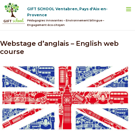
Skip
M
GIFT SCHOOL Ventabren, Pays d'Aix-en-
to
Provence
content
Pédagogies innovantes – Environnement bilingue –
Engagement éco-citoyen
Webstage d’anglais – English web
course