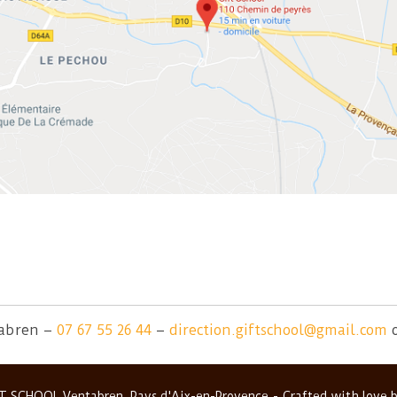
tabren –
07 67 55 26 44
–
direction.giftschool@gmail.com
T SCHOOL Ventabren, Pays d'Aix-en-Provence
Crafted with love 