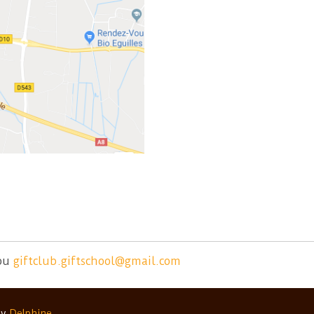
ou
giftclub.giftschool@gmail.com
by
Delphine