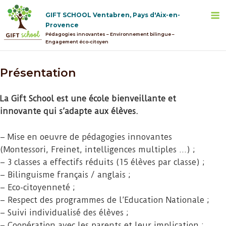
Skip
M
GIFT SCHOOL Ventabren, Pays d'Aix-en-
to
Provence
content
Pédagogies innovantes – Environnement bilingue –
Engagement éco-citoyen
Présentation
La Gift School est une école bienveillante et
innovante qui s’adapte aux élèves.
– Mise en oeuvre de pédagogies innovantes
(Montessori, Freinet, intelligences multiples …) ;
– 3 classes a effectifs réduits (15 élèves par classe) ;
– Bilinguisme français / anglais ;
– Eco-citoyenneté ;
– Respect des programmes de l’Education Nationale ;
– Suivi individualisé des élèves ;
– Coopération avec les parents et leur implication ;