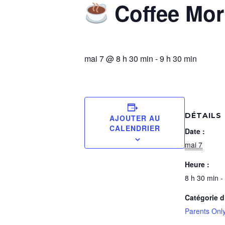
Coffee Mo
mai 7 @ 8 h 30 min
-
9 h 30 min
DÉTAILS
AJOUTER AU
CALENDRIER
Date :
mai 7
Heure :
8 h 30 min -
Catégorie 
Parents Onl