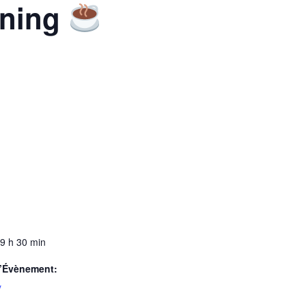
rning
 9 h 30 min
d’Évènement:
y